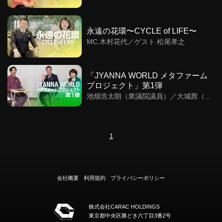
永遠の花環〜CYCLE of LIFE〜
MC.木村花代／ゲスト.松尾孝之
「JYANNA WORLD メタファーム
プロジェクト」第1弾
池畑浩太朗（衆議院議員）／大城茜（ハ
イブリットファーム代表）／森崎ウィン
（MC）
1
会社概要
利用規約
プライバシーポリシー
株式会社CARAC HOLDINGS
東京都中央区勝どき六丁目3番2号