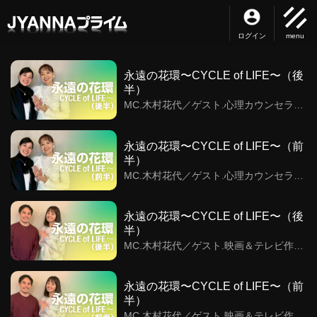
ログイン
menu
永遠の花環〜CYCLE of LIFE〜（後
半）
MC.木村花代／ゲスト.心理カウンセラー
西澤智子／色彩で描く循環の環
永遠の花環〜CYCLE of LIFE〜（前
半）
MC.木村花代／ゲスト.心理カウンセラー
西澤智子／色彩で描く循環の環
永遠の花環〜CYCLE of LIFE〜（後
半）
MC.木村花代／ゲスト.映画＆テレビ作曲
家、音楽プロデューサー 木村泰輔／和楽
器の音色・アーティストとハリウッドの
架け橋
永遠の花環〜CYCLE of LIFE〜（前
半）
MC.木村花代／ゲスト.映画＆テレビ作曲