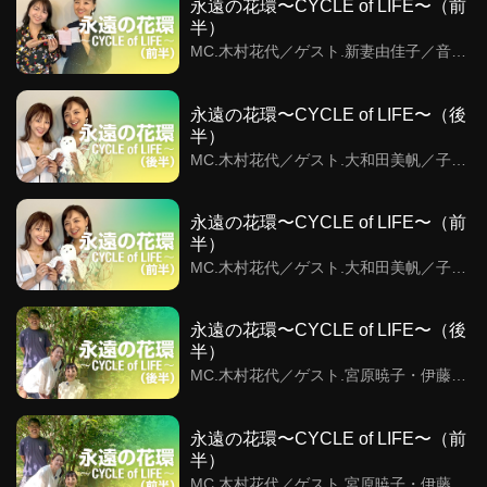
永遠の花環〜CYCLE of LIFE〜（前
半）
MC.木村花代／ゲスト.新妻由佳子／音楽
から生まれた優しさの循環〜Tambun
ProjectからSAKKAへ〜
永遠の花環〜CYCLE of LIFE〜（後
半）
MC.木村花代／ゲスト.大和田美帆／子ど
もが笑えば世界が笑う
永遠の花環〜CYCLE of LIFE〜（前
半）
MC.木村花代／ゲスト.大和田美帆／子ど
もが笑えば世界が笑う
永遠の花環〜CYCLE of LIFE〜（後
半）
MC.木村花代／ゲスト.宮原暁子・伊藤力
／ありんくりんの森・アースデイ横須賀
永遠の花環〜CYCLE of LIFE〜（前
半）
MC.木村花代／ゲスト.宮原暁子・伊藤力