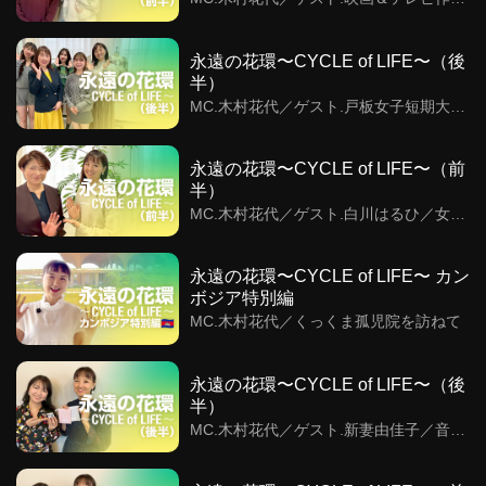
家、音楽プロデューサー 木村泰輔／和楽
器の音色・アーティストとハリウッドの
架け橋
永遠の花環〜CYCLE of LIFE〜（後
半）
MC.木村花代／ゲスト.戸板女子短期大学
講師 江見真理子・戸板女子短期大学 服
飾芸術科2年生／女性の未来を育む教育
を目指して〜戸板女子短期大学の挑戦〜
永遠の花環〜CYCLE of LIFE〜（前
半）
MC.木村花代／ゲスト.白川はるひ／女性
の未来を育む教育を目指して〜戸板女子
短期大学の挑戦〜
永遠の花環〜CYCLE of LIFE〜 カン
ボジア特別編
MC.木村花代／くっくま孤児院を訪ねて
永遠の花環〜CYCLE of LIFE〜（後
半）
MC.木村花代／ゲスト.新妻由佳子／音楽
から生まれた優しさの循環〜Tambun
ProjectからSAKKAへ〜