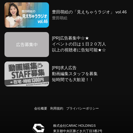
豊田萌絵の「見えちゃうラジオ」 vol.46
豊田萌絵
[PR]広告募集中☆★
イベントの日は１日２０万人
以上の視聴者に告知可能★☆
[PR]求人広告
動画編集スタッフを募集
短時間でも大歓迎！！
会社概要
利用規約
プライバシーポリシー
株式会社CARAC HOLDINGS
東京都中央区勝どき六丁目3番2号