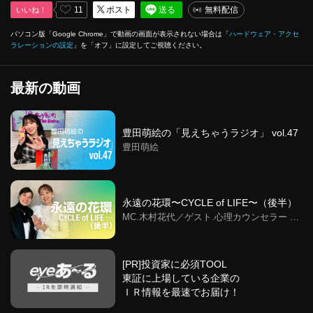
11
ポスト
送る
無料配信
いいね！
パソコン版「Google Chrome」で動画の画面が表示されない場合は「
ハードウェア・アクセ
ラレーションの設定
」を「オフ」に設定してご視聴ください。
最新の動画
豊田萌絵の「見えちゃうラジオ」 vol.47
豊田萌絵
永遠の花環〜CYCLE of LIFE〜（後半）
MC.木村花代／ゲスト.心理カウンセラー 西
澤智子／色彩で描く循環の環
[PR]投資家に必須TOOL
東証に上場している企業の
ＩＲ情報を最速でお届け！