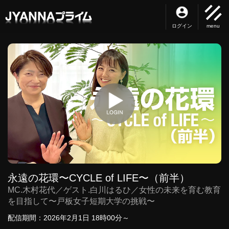
ログイン
menu
永遠の花環〜CYCLE of LIFE〜（前半）
MC.木村花代／ゲスト.白川はるひ／女性の未来を育む教育
を目指して〜戸板女子短期大学の挑戦〜
配信期間：2026年2月1日 18時00分～