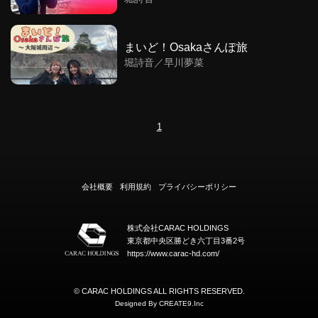
まいど！Osakaさんぽ旅
堀詩音／早川夢菜
1
会社概要
利用規約
プライバシーポリシー
株式会社CARAC HOLDINGS
東京都中央区勝どき六丁目3番2号
https://www.carac-hd.com/
© CARAC HOLDINGS ALL RIGHTS RESERVED.
Designed By
CREATE9
.Inc