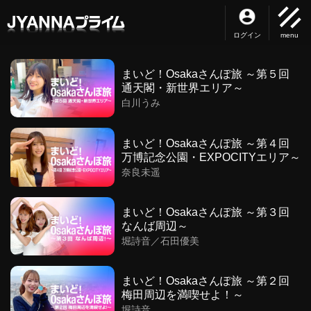
ログイン
menu
まいど！Osakaさんぽ旅 ～第５回
通天閣・新世界エリア～
白川うみ
まいど！Osakaさんぽ旅 ～第４回
万博記念公園・EXPOCITYエリア～
奈良未遥
まいど！Osakaさんぽ旅 ～第３回
なんば周辺～
堀詩音／石田優美
まいど！Osakaさんぽ旅 ～第２回
梅田周辺を満喫せよ！～
堀詩音