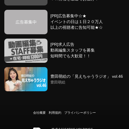
[PR]広告募集中☆★
イベントの日は１日２０万人
以上の視聴者に告知可能★☆
[PR]求人広告
動画編集スタッフを募集
短時間でも大歓迎！！
豊田萌絵の「見えちゃうラジオ」 vol.46
豊田萌絵
会社概要
利用規約
プライバシーポリシー