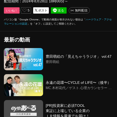
配信期間：2024年8月28日 18時00分～
5
ポスト
送る
無料配信
いいね！
パソコン版「Google Chrome」で動画の画面が表示されない場合は「
ハードウェア・アクセ
ラレーションの設定
」を「オフ」に設定してご視聴ください。
最新の動画
豊田萌絵の「見えちゃうラジオ」 vol.47
豊田萌絵
永遠の花環〜CYCLE of LIFE〜（後半）
MC.木村花代／ゲスト.心理カウンセラー 西
澤智子／色彩で描く循環の環
[PR]投資家に必須TOOL
東証に上場している企業の
ＩＲ情報を最速でお届け！