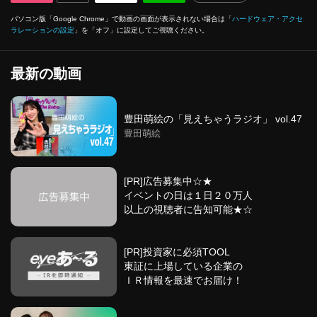
パソコン版「Google Chrome」で動画の画面が表示されない場合は「
ハードウェア・アクセ
ラレーションの設定
」を「オフ」に設定してご視聴ください。
最新の動画
豊田萌絵の「見えちゃうラジオ」 vol.47
豊田萌絵
[PR]広告募集中☆★
イベントの日は１日２０万人
以上の視聴者に告知可能★☆
[PR]投資家に必須TOOL
東証に上場している企業の
ＩＲ情報を最速でお届け！